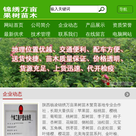
导航
网站首页
公司简介
企业动态
产品展示
资质荣誉
最新供求
技术管理
联系我们
在线留言
电脑网站
企业动态
陕西杨凌锦绣万亩果树苗木繁育基地专业合作
社，长期大量供应：苹果苗、核桃苗、樱桃
苗、葡萄苗、桃树苗、梨树苗、李子苗、柿子
苗、杏树苗、花椒苗、侧柏苗、油松苗、元宝
枫、五角枫、拐枣苗、枣树苗、白皮松苗、紫
叶矮樱、樱花苗、北美海棠苗系列、金叶榆、